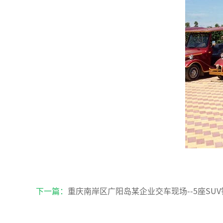
下一篇：
重庆南岸区广阳岛某企业交车现场--5座SU