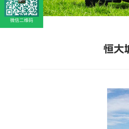
微信二维码
恒大