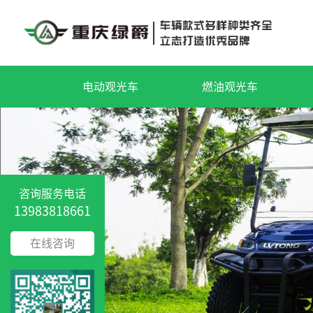
电动观光车
燃油观光车
咨询服务电话
13983818661
在线咨询