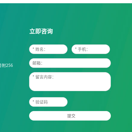
立即咨询
附256