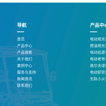
导航
产品中
首页
电动观光
产品中心
燃油观光
产品搜索
电动巡逻
关于我们
电动老爷
案例中心
高尔夫球
服务与支持
电动卸货
新闻资讯
无轨小火
联系我们