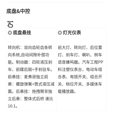
底盘&中控
底盘悬挂
灯光仪表
◎
◎
转向机：双向齿轮齿条转
前大灯、转向灯、后位置
向系统,自动间隙补偿功
灯、刹车灯、喇叭、倒车
能。制动器：四轮液压刹
语音蜂鸣器。汽车工程PP
车、前碟后鼓+手刹驻车。
料注塑仪表台，电动车组
前悬挂：麦弗逊独立前
合表、电锁开关、组合开
悬：螺旋弹簧+筒式液压减
关、档位开关、多媒体车
震。后悬挂：拖拽臂非独
载播放器。
立后悬：整体式后桥 速比
16:1。