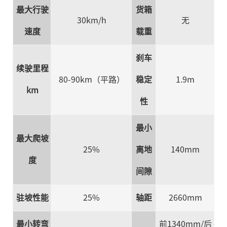
最大行驶
货箱
30km/h
无
速度
载重
刹车
续驶里程
80-90km（平路）
稳定
1.9m
km
性
最小
最大爬坡
25%
离地
140mm
度
间隙
驻坡性能
25%
轴距
2660mm
最小转弯
前1340mm/后