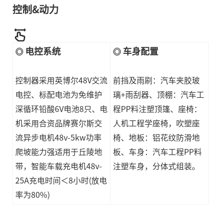
控制&动力
电控系统
车身配置
◎
◎
控制器采用英博尔48V交流
前挡及雨刷：汽车夹胶玻
电控
、标配电池为免维护
璃+雨刮器、顶棚：汽车工
深循环铅酸6V电池8只、电
程PP料注塑顶篷、座椅：
机采用合资品牌赛尔斯交
人机工程学座椅，吹塑座
流异步电机48v-5kw功率
椅、地板：铝花纹防滑地
爬坡能力强适用于丘陵地
板、车身：汽车工程PP料
带，智能车载充电机48v-
注塑车身，分体式组装。
25A充电时间＜8小时(放电
率为80%)