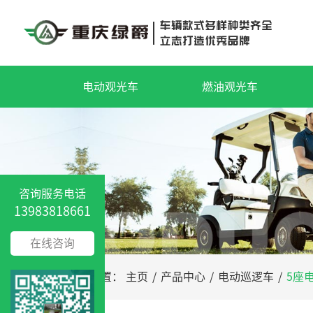
电动观光车
燃油观光车
咨询服务电话
13983818661
在线咨询
您的位置：
主页
/
产品中心
/
电动巡逻车
/
5座