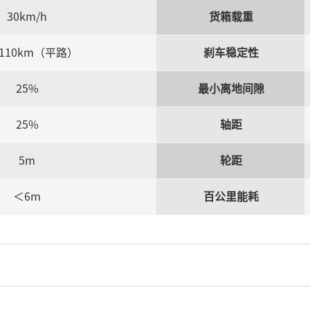
30km/h
货箱载重
—110km（平路）
刹车稳定性
25%
最小离地间隙
25%
轴距
5m
轮距
＜6m
百公里能耗