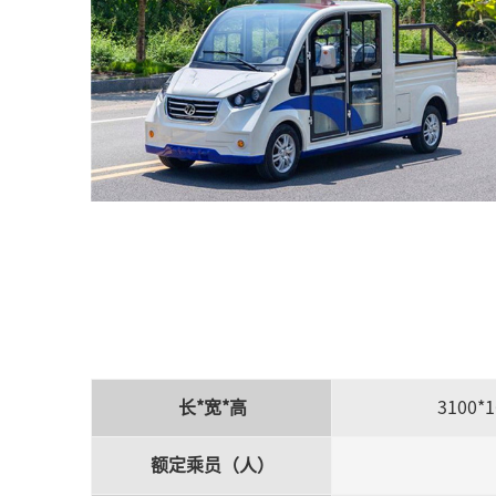
长*宽*高
3100*
额定乘员（人）